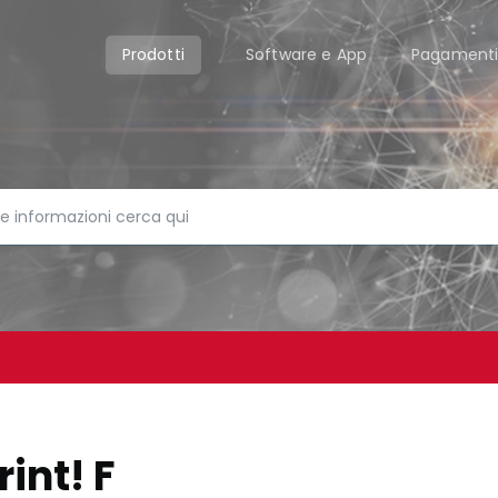
Prodotti
Software e App
Pagament
rint! F