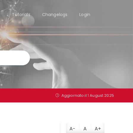
i
Tutorials
Changelogs
Login
Aggiornato il
1 August 2025
A-
A
A+