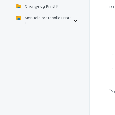
Changelog Print! F
Es
Manuale protocollo Print!
F
Ta