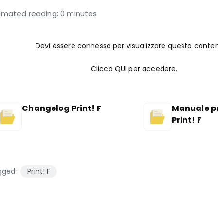
timated reading: 0 minutes
Devi essere connesso per visualizzare questo conte
Clicca QUI per accedere.
Changelog Print! F
Manuale p
Print! F
gged:
Print! F