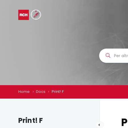
Home
Docs
Print! F
P
Print! F