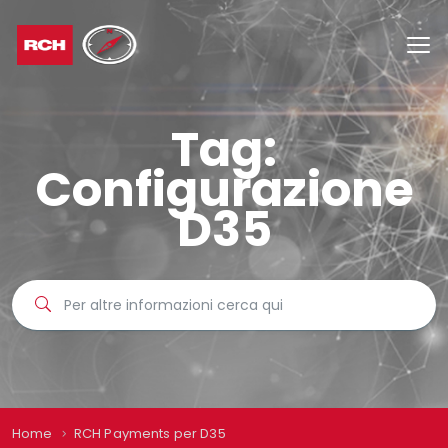
Tag:
Configurazione
D35
Home
RCH Payments per D35