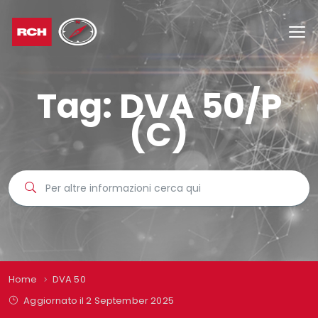
Tag:
DVA 50/P
(C)
Home
DVA 50
Aggiornato il 2 September 2025