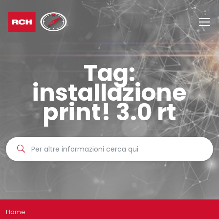
Tag:
installazione
print! 3.0 rt
Home