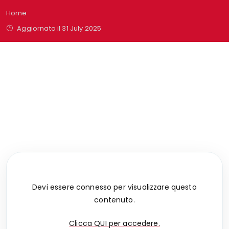
Home
Aggiornato il 31 July 2025
Set Up scambio importo
DX8000 con A-Touch
System
Devi essere connesso per visualizzare questo
contenuto.
Clicca QUI per accedere.