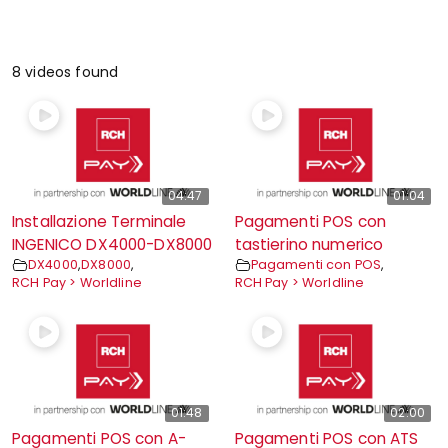
8 videos found
04:47
01:04
Installazione Terminale
Pagamenti POS con
INGENICO DX4000-DX8000
tastierino numerico
DX4000
,
DX8000
,
Pagamenti con POS
,
RCH Pay > Worldline
RCH Pay > Worldline
01:48
02:00
Pagamenti POS con A-
Pagamenti POS con ATS