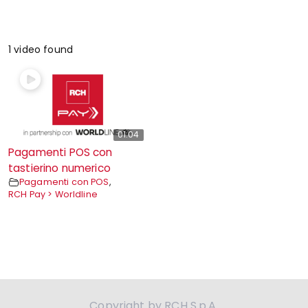
1 video found
01:04
Pagamenti POS con
tastierino numerico
Pagamenti con POS
,
RCH Pay > Worldline
Copyright by RCH S.p.A.