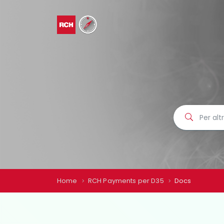
Home
RCH Payments per D35
Docs