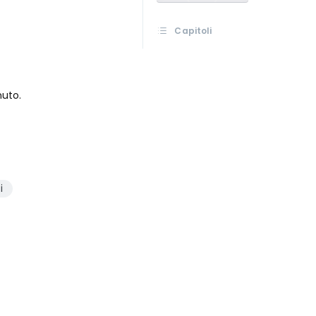
Capitoli
nuto.
i