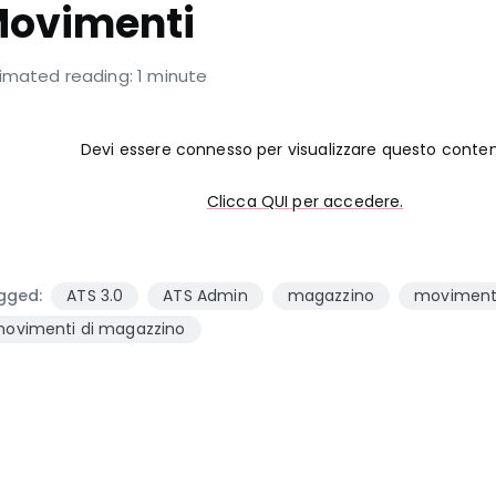
ovimenti
imated reading: 1 minute
Devi essere connesso per visualizzare questo conte
Clicca QUI per accedere.
gged:
ATS 3.0
ATS Admin
magazzino
moviment
ovimenti di magazzino