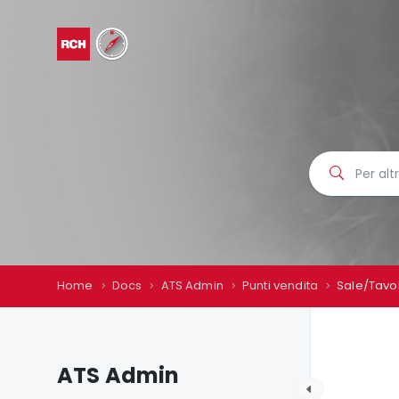
Home
Docs
ATS Admin
Punti vendita
Sale/Tavol
ATS Admin
P