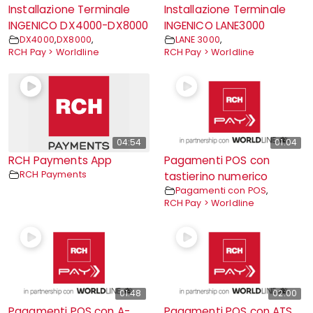
Installazione Terminale
Installazione Terminale
INGENICO DX4000-DX8000
INGENICO LANE3000
DX4000
,
DX8000
,
LANE 3000
,
RCH Pay > Worldline
RCH Pay > Worldline
04:54
01:04
RCH Payments App
Pagamenti POS con
RCH Payments
tastierino numerico
Pagamenti con POS
,
RCH Pay > Worldline
01:48
02:00
Pagamenti POS con A-
Pagamenti POS con ATS