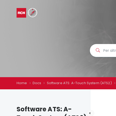
Home
Docs
Software ATS: A-Touch System (ATS2)
Software ATS: A-
D